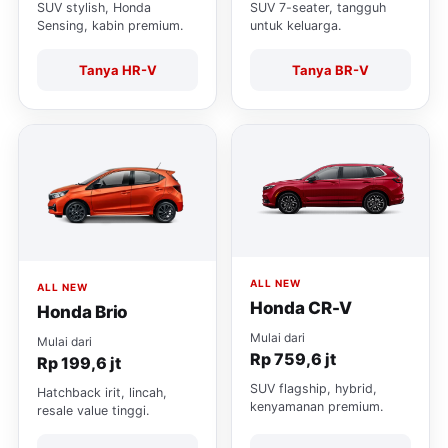
SUV stylish, Honda
SUV 7-seater, tangguh
Sensing, kabin premium.
untuk keluarga.
Tanya HR-V
Tanya BR-V
ALL NEW
ALL NEW
Honda CR-V
Honda Brio
Mulai dari
Mulai dari
Rp 759,6 jt
Rp 199,6 jt
SUV flagship, hybrid,
Hatchback irit, lincah,
kenyamanan premium.
resale value tinggi.